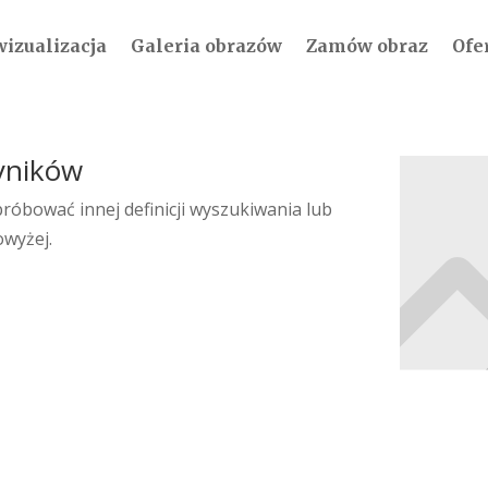
wizualizacja
Galeria obrazów
Zamów obraz
Ofe
yników
róbować innej definicji wyszukiwania lub
owyżej.